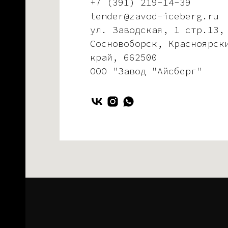
+7 (391) 219-14-39
tender@zavod-iceberg.ru
ул. Заводская, 1 стр.13,
Сосновоборск, Красноярск
край, 662500
ООО "Завод "Айсберг"