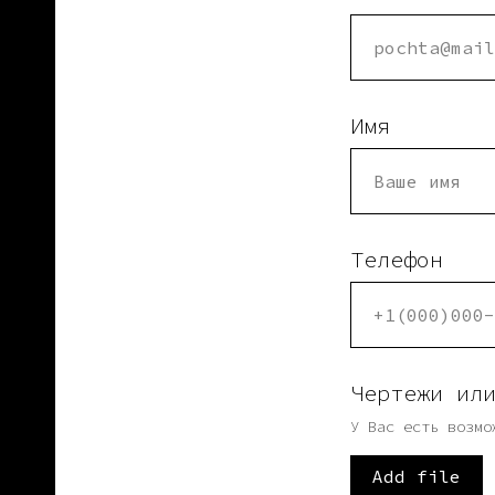
Имя
Телефон
Чертежи ил
У Вас есть возмо
Add file