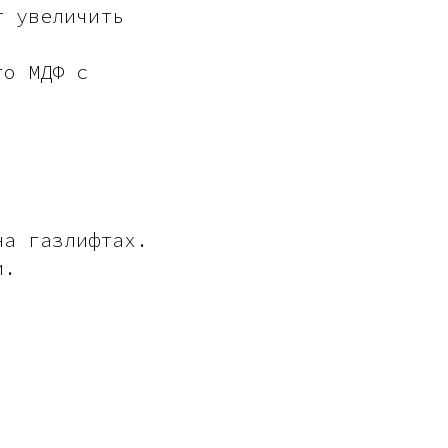
т увеличить
го МДФ с
на газлифтах.
и.