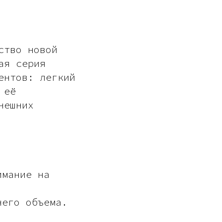
ство новой
ая серия
ентов: легкий
 её
нешних
имание на
него объема.