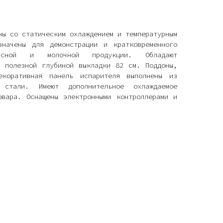
ны со статическим охлаждением и температурным
значены для демонстрации и кратковременного
асной и молочной продукции. Обладают
с полезной глубиной выкладки 82 см. Поддоны,
екоративная панель испарителя выполнены из
й стали. Имеют дополнительное охлаждаемое
овара. Оснащены электронными контроллерами и