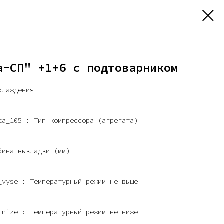
а-СП" +1+6 с подтоварником
хлаждения
ta_105 : Тип компрессора (агрегата)
бина выкладки (мм)
_vyse : Температурный режим не выше
_nize : Температурный режим не ниже