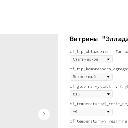
Витрины "Эллад
cf_tip_ohlazdenia : Тип о
cf_tip_kompressora_agrega
cf_glubina_vykladki : Глу
cf_temperaturnyj_rezim_ne
cf_temperaturnyj_rezim_ne