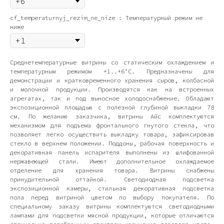
cf_temperaturnyj_rezim_ne_nize : Температурный режим не
ниже
Среднетемпературные витрины со статическим охлаждением и
температурным режимом +1..+6°С. Предназначены для
демонстрации и кратковременного хранения сыров, колбасной
и молочной продукции. Производятся как на встроенных
агрегатах, так и под выносное холодоснабжение. Обладают
экспозиционной площадью с полезной глубиной выкладки 78
см. По желанию заказчика, витрины Айс комплектуются
механизмом для подъема фронтального гнутого стекла, что
позволяет легко осуществить выкладку товара, зафиксировав
стекло в верхнем положении. Поддоны, рабочая поверхность и
декоративная панель испарителя выполнены из шлифованной
нержавеющей стали. Имеют дополнительное охлаждаемое
отделение для хранения товара. Витрины снабжены
принудительной оттайкой. Светодиодная подсветка
экспозиционной камеры, стильная декоративная подсветка
пола перед витриной цветом по выбору покупателя. По
специальному заказу витрины комплектуются светодиодными
лампами для подсветки мясной продукции, которые отличаются