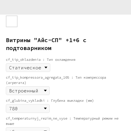
Витрины "Айс-СП" +1+6 с
подтоварником
cf_tip_ohlazdenia : Тип охлаждения
cf_tip_kompressora_agregata_105 : Тип компрессора
(агрегата)
cf_glubina_vykladki : Глубина выкладки (мм)
cf_temperaturnyj_rezim_ne_vyse : Температурный режим не
выше